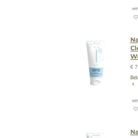
wi
Na
Cl
Wa
€ 7
Beki
wi
Na