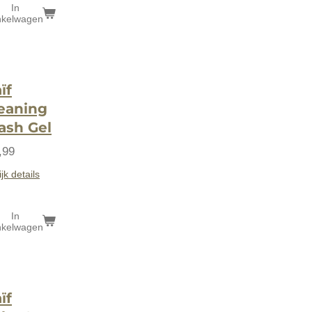
In
nkelwagen
ïf
eaning
sh Gel
,99
jk details
In
nkelwagen
ïf