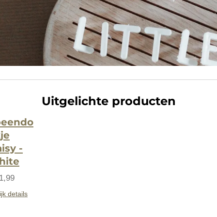
Uitgelichte producten
peendo
je
isy -
hite
1,99
jk details