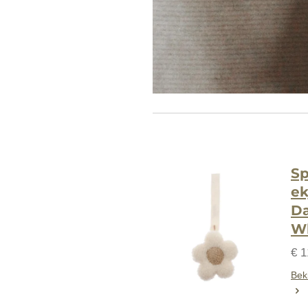
S
ek
Da
W
€ 1
Beki