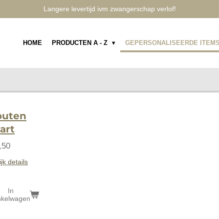
Langere levertijd ivm zwangerschap verlof!
HOME
PRODUCTEN A - Z
GEPERSONALISEERDE ITEM
outen
art
,50
jk details
In
nkelwagen