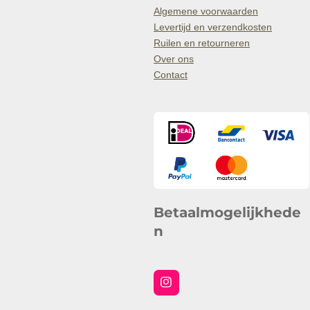
Algemene voorwaarden
Levertijd en verzendkosten
Ruilen en retourneren
Over ons
Contact
Betaalmogelijkhede
n
I
n
s