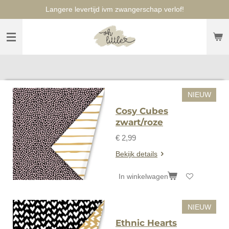
Langere levertijd ivm zwangerschap verlof!
Ga
direct
naar
de
hoofdinhoud
NIEUW
Cosy Cubes
zwart/roze
€ 2,99
Bekijk details
In winkelwagen
NIEUW
Ethnic Hearts