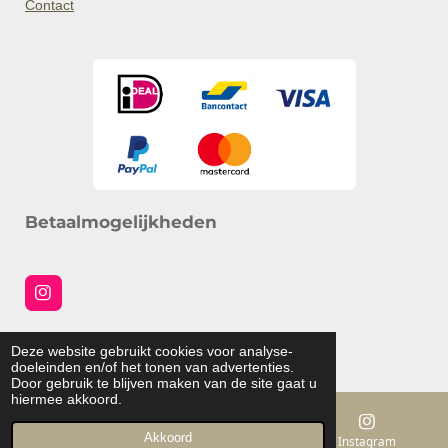
Contact
Betaalmogelijkheden
I
n
s
Social media
t
Deze website gebruikt cookies voor analyse-
a
© 2025 ohlittle.nl
doeleinden en/of het tonen van advertenties.
g
Door gebruik te blijven maken van de site gaat u
r
hiermee akkoord.
a
m
Akkoord
E-mailadres
Kaart
Instagram