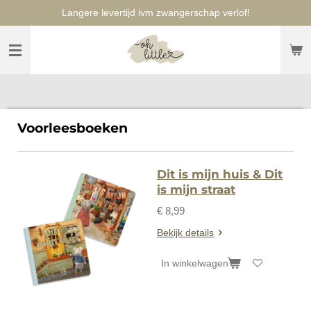
Langere levertijd ivm zwangerschap verlof!
Ga
direct
naar
de
hoofdinhoud
Voorleesboeken
Dit is mijn huis & Dit
is mijn straat
€ 8,99
Bekijk details
In winkelwagen