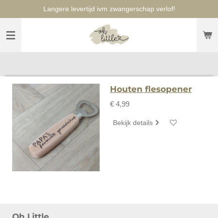
Langere levertijd ivm zwangerschap verlof!
Ga
direct
naar
de
hoofdinhoud
Houten flesopener
€ 4,99
Bekijk details
Oh Little