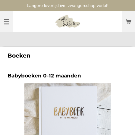
Langere levertijd ivm zwangerschap verlof!
Ga
direct
naar
de
hoofdinhoud
Boeken
Babyboeken 0-12 maanden