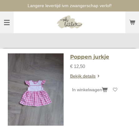
Langere levertijd ivm zwangerschap verlof!
Ga
direct
naar
de
hoofdinhoud
Poppen jurkje
€ 12,50
Bekijk details
In winkelwagen