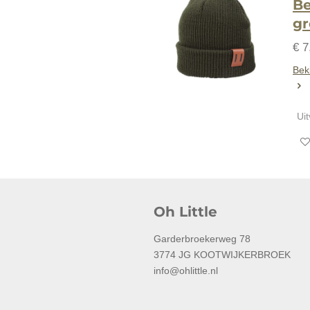
Be
g
€ 7
Beki
Ui
Oh Little
Garderbroekerweg 78
3774 JG KOOTWIJKERBROEK
info@ohlittle.nl