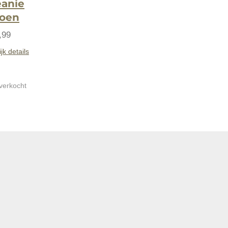
anie
roen
,99
jk details
tverkocht