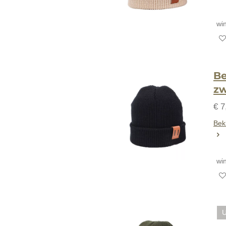
wi
Be
zw
€ 7
Beki
wi
U