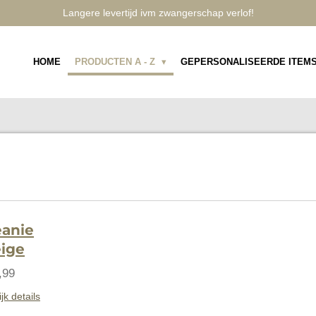
Langere levertijd ivm zwangerschap verlof!
HOME
PRODUCTEN A - Z
GEPERSONALISEERDE ITEM
anie
ige
,99
jk details