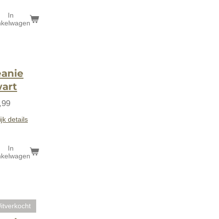
In
nkelwagen
anie
art
,99
jk details
In
nkelwagen
itverkocht