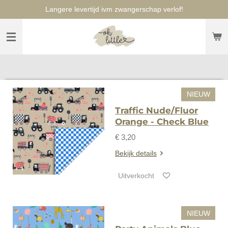
Langere levertijd ivm zwangerschap verlof!
Ga
direct
naar
de
hoofdinhoud
NIEUW
Traffic Nude/Fluor
Orange - Check Blue
€ 3,20
Bekijk details
Uitverkocht
NIEUW