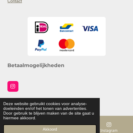
Contact
Betaalmogelijkheden
I
n
s
Social media
t
Deze website gebruikt cookies voor analyse-
a
© 2025 ohlittle.nl
doeleinden en/of het tonen van advertenties.
g
Door gebruik te blijven maken van de site gaat u
r
hiermee akkoord.
a
m
Akkoord
E-mailadres
Kaart
Instagram