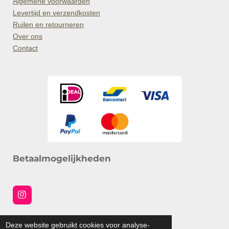
Algemene voorwaarden
Levertijd en verzendkosten
Ruilen en retourneren
Over ons
Contact
Betaalmogelijkheden
I
n
s
Social media
t
Deze website gebruikt cookies voor analyse-