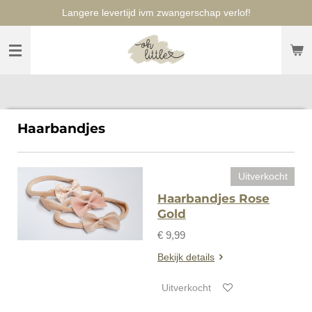
Langere levertijd ivm zwangerschap verlof!
Ga
direct
naar
de
hoofdinhoud
Haarbandjes
Uitverkocht
Haarbandjes Rose
Gold
€ 9,99
Bekijk details
Uitverkocht