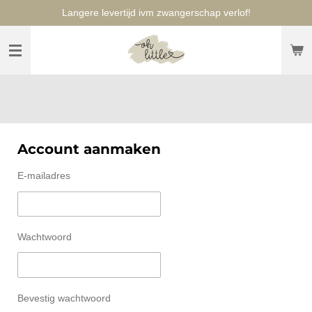
Langere levertijd ivm zwangerschap verlof!
Ga
direct
naar
de
hoofdinhoud
Account aanmaken
E-mailadres
Wachtwoord
Bevestig wachtwoord