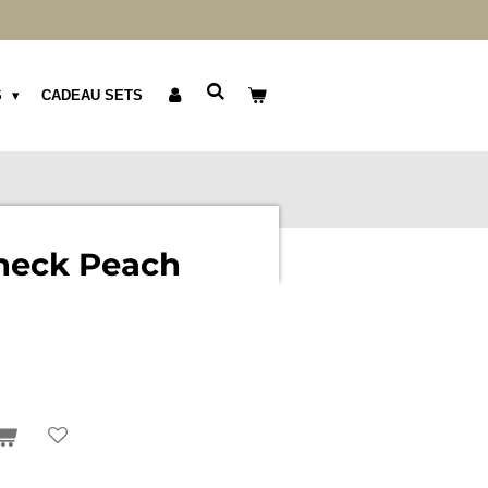
S
CADEAU SETS
Check Peach