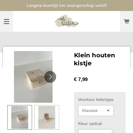
Langere levertijd ivm zwangerschap verlof!
Ga
direct
naar
de
hoofdinhoud
Klein houten
kistje
€ 7,99
Voorkeur lettertype
Kleur opdruk