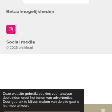
Betaalmogelijkheden
I
n
s
Social media
t
a
© 2025 ohlittle.nl
g
r
a
m
Deze website gebruikt cookies voor analyse-
doeleinden en/of het tonen van advertenties.
Door gebruik te blijven maken van de site gaat u
hiermee akkoord.