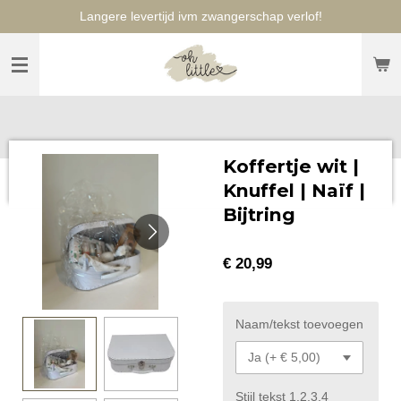
Langere levertijd ivm zwangerschap verlof!
Ga
direct
naar
de
hoofdinhoud
Koffertje wit |
Knuffel | Naïf |
Bijtring
€ 20,99
Naam/tekst toevoegen
Stijl tekst 1,2,3,4