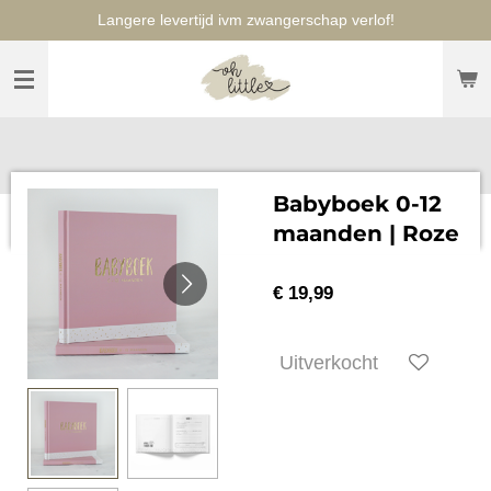
Langere levertijd ivm zwangerschap verlof!
Ga
direct
naar
de
hoofdinhoud
Babyboek 0-12
maanden | Roze
€ 19,99
Uitverkocht