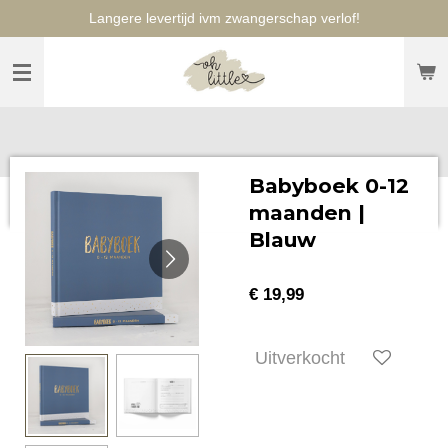
Langere levertijd ivm zwangerschap verlof!
Ga
direct
naar
de
hoofdinhoud
Babyboek 0-12
maanden |
Blauw
€ 19,99
Uitverkocht