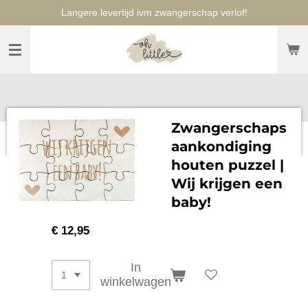
Langere levertijd ivm zwangerschap verlof!
Ga
direct
naar
de
hoofdinhoud
Zwangerschaps
aankondiging
houten puzzel |
Wij krijgen een
baby!
€ 12,95
In
winkelwagen