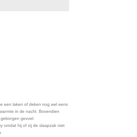
ndje een laken of deken nog wel eens
 warmte in de nacht. Bovendien
n geborgen gevoel.
y omdat hij of zij de slaapzak niet
n.