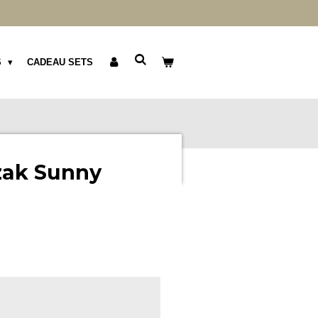
S
CADEAU SETS
zak Sunny