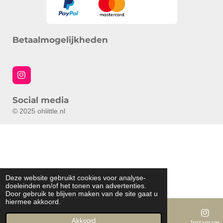
Betaalmogelijkheden
I
n
s
Social media
t
a
© 2025 ohlittle.nl
g
r
a
m
Deze website gebruikt cookies voor analyse-
doeleinden en/of het tonen van advertenties.
Door gebruik te blijven maken van de site gaat u
hiermee akkoord.
Akkoord
E-mailadres
Kaart
Instagram