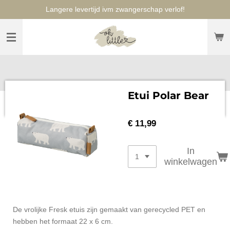
Langere levertijd ivm zwangerschap verlof!
Ga
direct
naar
de
hoofdinhoud
Etui Polar Bear
€ 11,99
In
winkelwagen
De vrolijke Fresk etuis zijn gemaakt van gerecycled PET en
hebben het formaat 22 x 6 cm.