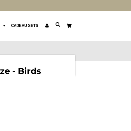
S
CADEAU SETS
e - Birds