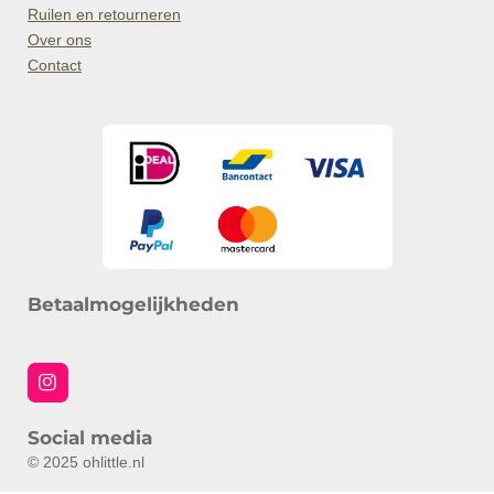
Ruilen en retourneren
Over ons
Contact
Betaalmogelijkheden
I
n
s
Social media
t
a
© 2025 ohlittle.nl
g