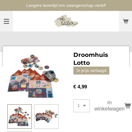
Langere levertijd ivm zwangerschap verlof!
Ga
direct
naar
de
hoofdinhoud
Droomhuis
Lotto
In prijs verlaagd
€ 4,99
In
winkelwagen