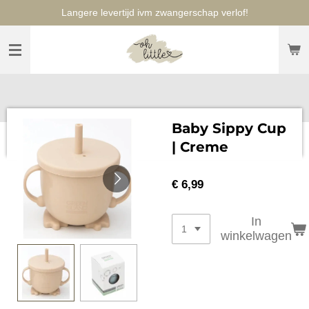
Langere levertijd ivm zwangerschap verlof!
Ga
direct
naar
de
hoofdinhoud
Baby Sippy Cup
| Creme
€ 6,99
In
winkelwagen