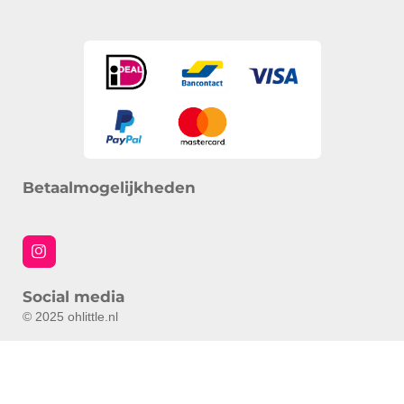
Betaalmogelijkheden
I
n
s
Social media
t
a
© 2025 ohlittle.nl
g
r
a
m