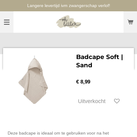
Langere levertijd ivm zwangerschap verlof!
Ga
direct
naar
de
hoofdinhoud
Badcape Soft |
Sand
€ 8,99
Uitverkocht
Deze badcape is ideaal om te gebruiken voor na het