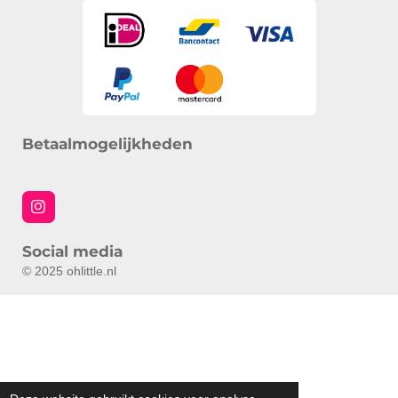
Betaalmogelijkheden
I
n
s
Social media
t
a
© 2025 ohlittle.nl
g
r
a
m