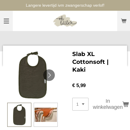
Langere levertijd ivm zwangerschap verlof!
Ga
direct
naar
de
hoofdinhoud
Slab XL
Cottonsoft |
Kaki
€ 5,99
In
winkelwagen