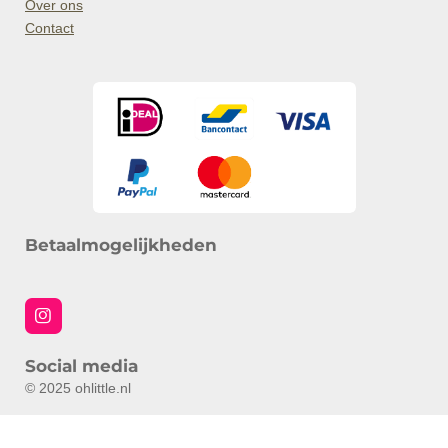
Over ons
Contact
Betaalmogelijkheden
I
n
s
Social media
t
a
© 2025 ohlittle.nl
g
r
a