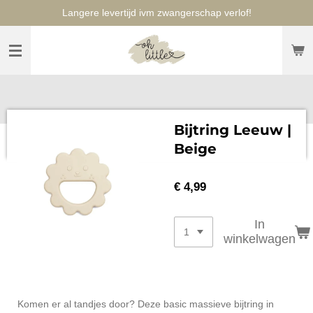
Langere levertijd ivm zwangerschap verlof!
Ga
direct
naar
de
hoofdinhoud
Bijtring Leeuw |
Beige
€ 4,99
In
winkelwagen
Komen er al tandjes door? Deze basic massieve bijtring in