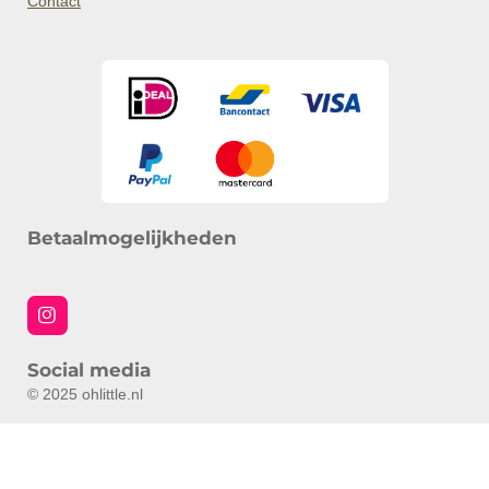
Contact
Betaalmogelijkheden
I
n
s
Social media
t
a
© 2025 ohlittle.nl
g
r
a
m