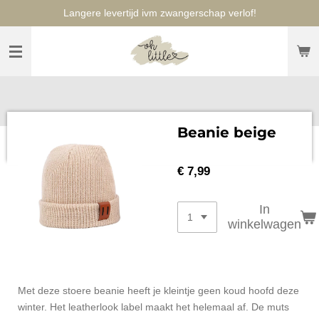
Langere levertijd ivm zwangerschap verlof!
Ga
direct
naar
de
hoofdinhoud
Beanie beige
€ 7,99
In
winkelwagen
Met deze stoere beanie heeft je kleintje geen koud hoofd deze
winter. Het leatherlook label maakt het helemaal af. De muts