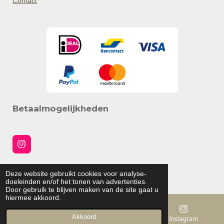
Contact
Betaalmogelijkheden
I
n
s
Social media
t
Deze website gebruikt cookies voor analyse-
a
© 2025 ohlittle.nl
doeleinden en/of het tonen van advertenties.
g
Door gebruik te blijven maken van de site gaat u
r
hiermee akkoord.
a
m
Akkoord
E-mailadres
Kaart
Instagram