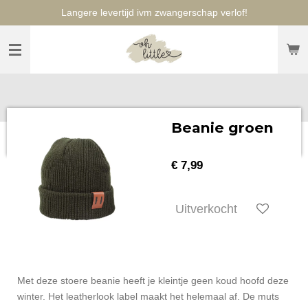
Langere levertijd ivm zwangerschap verlof!
Ga
direct
naar
de
hoofdinhoud
Beanie groen
€ 7,99
Uitverkocht
Met deze stoere beanie heeft je kleintje geen koud hoofd deze
winter. Het leatherlook label maakt het helemaal af. De muts