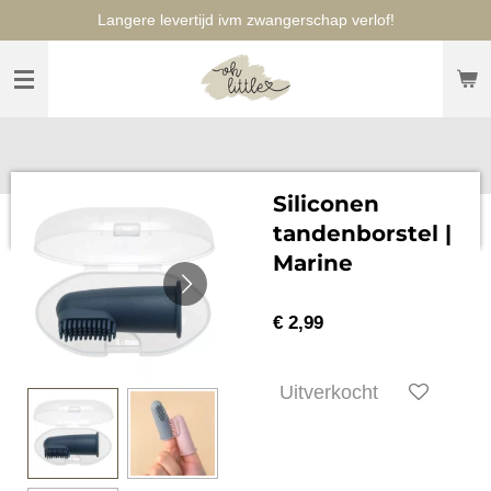
Langere levertijd ivm zwangerschap verlof!
Ga
direct
naar
de
hoofdinhoud
Siliconen
tandenborstel |
Marine
€ 2,99
Uitverkocht