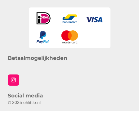
Betaalmogelijkheden
I
n
s
Social media
t
a
© 2025 ohlittle.nl
g
r
a
m