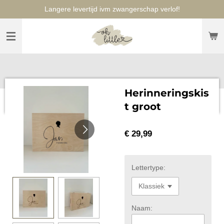
Langere levertijd ivm zwangerschap verlof!
Ga
direct
naar
de
hoofdinhoud
Herinneringskis
t groot
€ 29,99
Lettertype:
Naam: