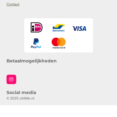
Contact
Betaalmogelijkheden
I
n
s
Social media
t
a
© 2025 ohlittle.nl
g
r
a
m