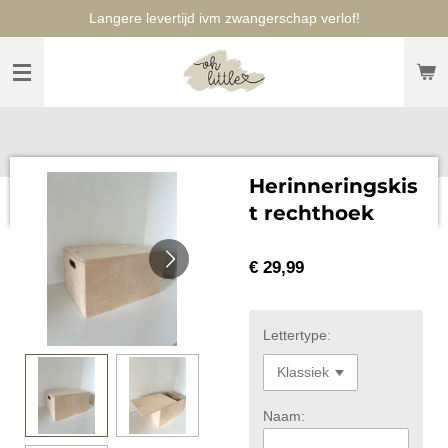
Langere levertijd ivm zwangerschap verlof!
Ga
direct
naar
de
hoofdinhoud
Herinneringskis
t rechthoek
€ 29,99
Lettertype:
Naam: