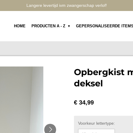
Langere levertijd ivm zwangerschap verlof!
HOME
PRODUCTEN A - Z
GEPERSONALISEERDE ITEM
Opbergkist m
deksel
€ 34,99
Voorkeur lettertype: