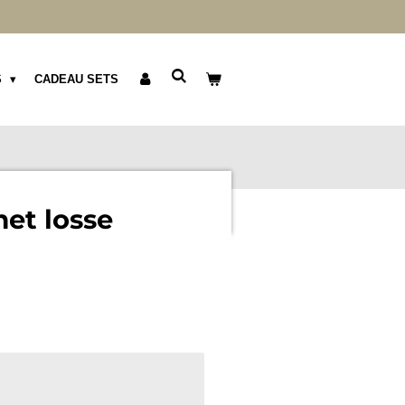
S
CADEAU SETS
et losse