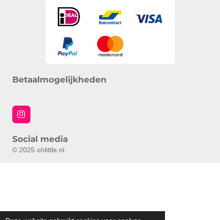
Betaalmogelijkheden
I
n
s
Social media
t
a
© 2025 ohlittle.nl
g
r
a
m