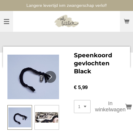
Langere levertijd ivm zwangerschap verlof!
Ga
direct
naar
de
hoofdinhoud
Speenkoord
gevlochten
Black
€ 5,99
In
winkelwagen